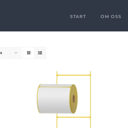
START
OM OSS
ts