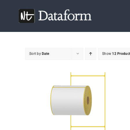
Skip
to
content
Sort by
Date
Show
12 Produc