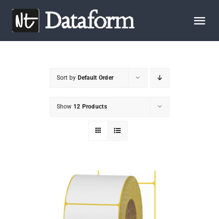
Skip
to
Tog
content
Nav
START
Sort by
Default Order
OM OSS
Show
12 Products
PRODUKTER
KONTAKTA OSS