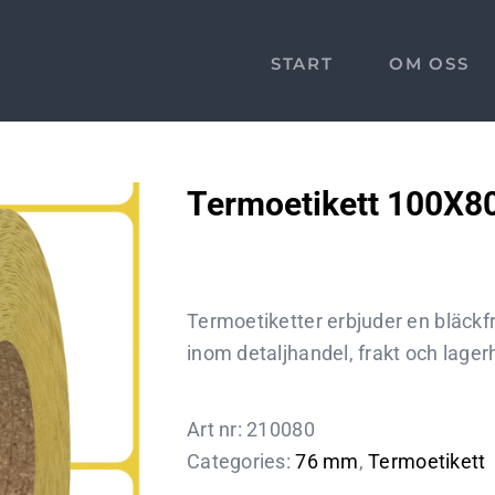
START
OM OSS
Termoetikett 100X
Termoetiketter erbjuder en bläckfr
inom detaljhandel, frakt och lager
Art nr:
210080
Categories:
76 mm
,
Termoetikett