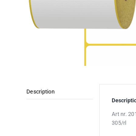
Description
Descripti
Art nr. 2
305/rl