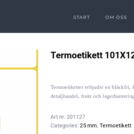
START
OM OSS
Termoetikett 101X
Termoetiketter erbjuder en bläckfri,
detaljhandel, frakt och lagerhanterin
Art nr:
201127
Categories:
25 mm
,
Termoetikett