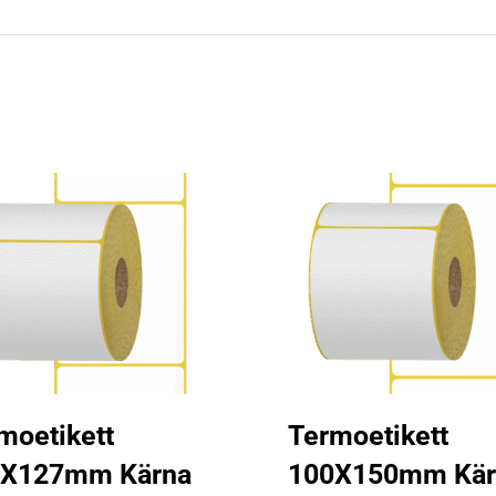
moetikett
Termoetikett
1X127mm Kärna
100X150mm Kär