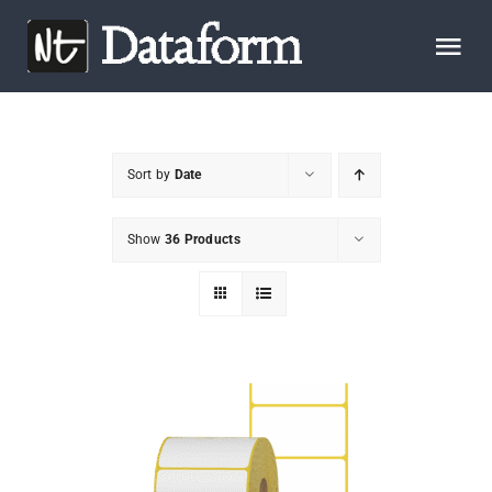
Skip
to
Tog
content
Nav
START
Sort by
Date
OM OSS
Show
36 Products
PRODUKTER
KONTAKTA OSS