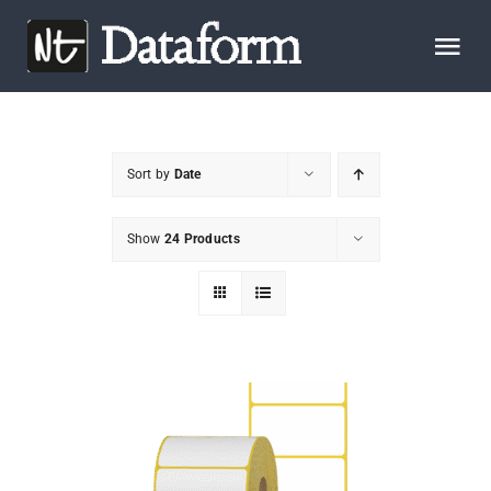
Skip
to
Tog
content
Nav
START
Sort by
Date
OM OSS
Show
24 Products
PRODUKTER
KONTAKTA OSS